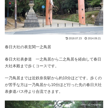
2018.07.23
2014.09.21
春日大社の表玄関一之鳥居
春日大社表参道 一之鳥居から二之鳥居を経由して春日
大社本殿まで歩くコースです。
一乃鳥居までは近鉄奈良駅から約10分ほどです。歩くの
が苦手な方は一乃鳥居から10分ほど行った先の春日大社
表参道バス停より合流できます。