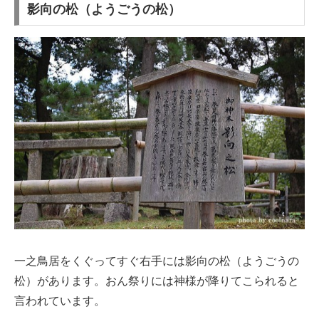
影向の松（ようごうの松）
一之鳥居をくぐってすぐ右手には影向の松（ようごうの
松）があります。おん祭りには神様が降りてこられると
言われています。