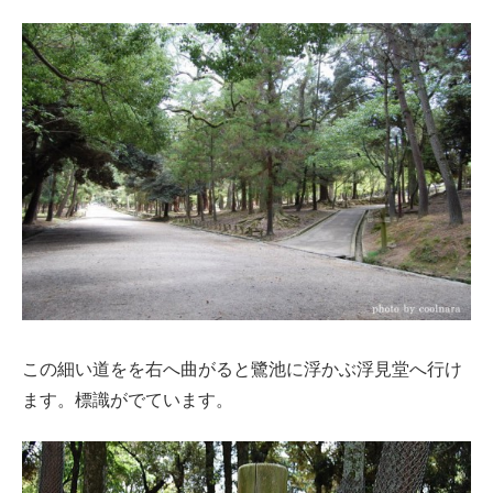
この細い道をを右へ曲がると鷺池に浮かぶ浮見堂へ行け
ます。標識がでています。