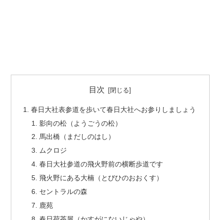
目次
春日大社表参道を歩いて春日大社へお参りしましょう
影向の松（ようごうの松）
馬出橋（まだしのはし）
ムクロジ
春日大社参道の飛火野前の横断歩道です
飛火野にある大楠（とびひのおおくす）
セントラルの森
鹿苑
春日荷茶屋（かすがにないじゃや）