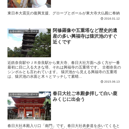
東日本大震災の復興支援、グローブとボールが東大寺大仏殿に奉納
2016.01.12
阿修羅像や五重塔など歴史的遺
お寺や神社訪問レポート
産の多い興福寺は猿沢池のすぐ
近くです
近鉄奈良駅やＪＲ奈良駅から東大寺、春日大社方面へ歩く方が一番
最初に目に入る大きな塔、それは興福寺の五重塔です。 古都奈良の
シンボルとも言われています。 猿沢池から見える興福寺の五重塔
は、猿沢池の水面と木々とマッチして素晴...
2015.06.13
春日大社ご本殿参拝して白い鹿
お寺や神社訪問レポート
みくじに出会う
春日大社本殿入り口「南門」です。春日大社表参道を歩いてくると