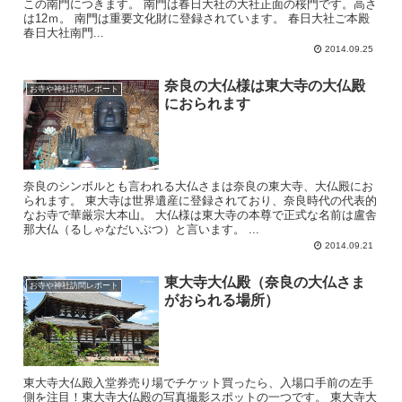
この南門につきます。 南門は春日大社の大社正面の桜門です。高さ
は12ｍ。 南門は重要文化財に登録されています。 春日大社ご本殿
春日大社南門...
2014.09.25
奈良の大仏様は東大寺の大仏殿
お寺や神社訪問レポート
におられます
奈良のシンボルとも言われる大仏さまは奈良の東大寺、大仏殿にお
られます。 東大寺は世界遺産に登録されており、奈良時代の代表的
なお寺で華厳宗大本山。 大仏様は東大寺の本尊で正式な名前は盧舎
那大仏（るしゃなだいぶつ）と言います。 ...
2014.09.21
東大寺大仏殿（奈良の大仏さま
お寺や神社訪問レポート
がおられる場所）
東大寺大仏殿入堂券売り場でチケット買ったら、入場口手前の左手
側を注目！東大寺大仏殿の写真撮影スポットの一つです。 東大寺大