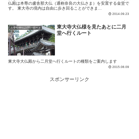
仏殿は本尊の盧舎那大仏（通称奈良の大仏さま）を安置する金堂で
す。 東大寺の境内は自由に歩き回ることができま...
2014.09.23
東大寺大仏様を見たあとに二月
お寺や神社訪問レポート
堂へ行くルート
東大寺大仏殿から二月堂へ行くルートの種類をご案内します
2015.08.09
スポンサーリンク