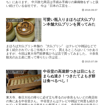
ち）にあります。 中川政七商店は手績み手織りの麻織物をずっと扱
い続けている会社です。 今は「日本の工芸を...
2016.09.07
可愛い瓶入りまほろば大仏プリ
お土産レポート
ン本舗大仏プリンを買ってみた
まほろば大仏プリン本舗の ”大仏プリン” はテレビや雑誌などで
多く紹介されているご当地スイーツ。 買えるところはいくつかあり
ますが、今回は東大寺門前夢風ひろば店で買ってみました。 ※奈良
観光のお土産に買って帰りたい方は近...
2015.07.09
中谷堂の高速餅つきは目にもと
お土産レポート
まらぬ速さ！つきたてよもぎ餅
は食べるべし！
東大寺、春日大社の帰りに必ず立ち寄るのが奈良もちいどの商店街
の角にある中谷堂さん。 中谷堂さんはテレビや雑誌で何度も紹介さ
れている高速餅つきで有名なお餅屋さんです。 奈良観光の出発点に