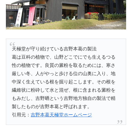
天極堂が守り続けている吉野本葛の製法
葛は豆科の植物で、山野どこでにでも生えるつる
性の植物です。良質の澱粉を取るためには、寒さ
厳しい冬、人がやっと歩ける位の山奥に入り、地
中深く生えている根を掘り起こします。その根を
繊維状に粉砕して水と混ぜ、根に含まれる澱粉を
もみだし、吉野晒という吉野地方独自の製法で精
製したものが吉野本葛と呼ばれます。
引用元：
吉野本葛天極堂ホームページ