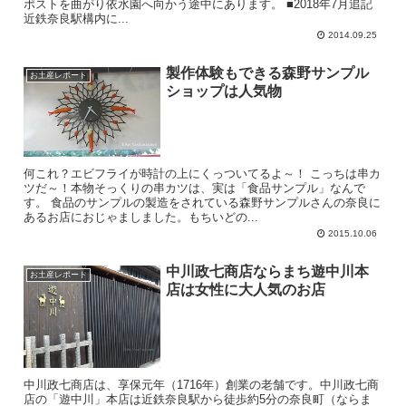
ポストを曲がり依水園へ向かう途中にあります。 ■2018年7月追記
近鉄奈良駅構内に...
2014.09.25
製作体験もできる森野サンプル
お土産レポート
ショップは人気物
何これ？エビフライが時計の上にくっついてるよ～！ こっちは串カ
ツだ～！本物そっくりの串カツは、実は「食品サンプル」なんで
す。 食品のサンプルの製造をされている森野サンプルさんの奈良に
あるお店におじゃましました。もちいどの...
2015.10.06
中川政七商店ならまち遊中川本
お土産レポート
店は女性に大人気のお店
中川政七商店は、享保元年（1716年）創業の老舗です。中川政七商
店の「遊中川」本店は近鉄奈良駅から徒歩約5分の奈良町（ならま