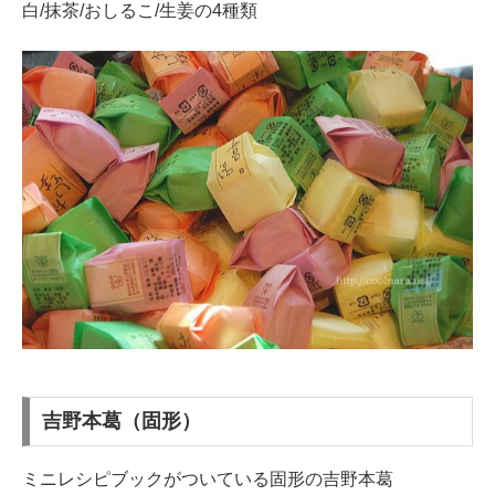
白/抹茶/おしるこ/生姜の4種類
吉野本葛（固形）
ミニレシピブックがついている固形の吉野本葛