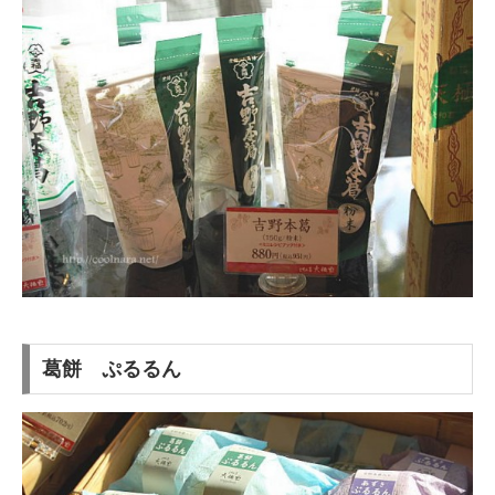
葛餅 ぷるるん