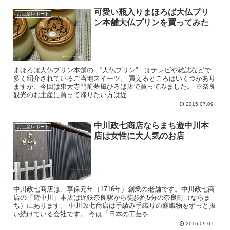
可愛い瓶入りまほろば大仏プリ
お土産レポート
ン本舗大仏プリンを買ってみた
まほろば大仏プリン本舗の ”大仏プリン” はテレビや雑誌などで
多く紹介されているご当地スイーツ。 買えるところはいくつかあり
ますが、今回は東大寺門前夢風ひろば店で買ってみました。 ※奈良
観光のお土産に買って帰りたい方は近...
2015.07.09
中川政七商店ならまち遊中川本
お土産レポート
店は女性に大人気のお店
中川政七商店は、享保元年（1716年）創業の老舗です。中川政七商
店の「遊中川」本店は近鉄奈良駅から徒歩約5分の奈良町（ならま
ち）にあります。 中川政七商店は手績み手織りの麻織物をずっと扱
い続けている会社です。 今は「日本の工芸を...
2016.09.07