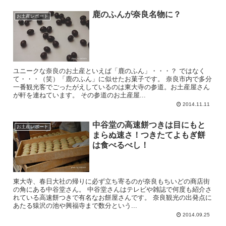
鹿のふんが奈良名物に？
お土産レポート
ユニークな奈良のお土産といえば「鹿のふん」・・・？ ではなく
て・・・（笑）「鹿のふん」に似せたお菓子です。 奈良市内で多分
一番観光客でごったがえしているのは東大寺の参道。お土産屋さん
が軒を連ねています。 その参道のお土産屋...
2014.11.11
中谷堂の高速餅つきは目にもと
お土産レポート
まらぬ速さ！つきたてよもぎ餅
は食べるべし！
東大寺、春日大社の帰りに必ず立ち寄るのが奈良もちいどの商店街
の角にある中谷堂さん。 中谷堂さんはテレビや雑誌で何度も紹介さ
れている高速餅つきで有名なお餅屋さんです。 奈良観光の出発点に
あたる猿沢の池や興福寺まで数分という...
2014.09.25