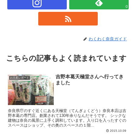
0
わくわく奈良ガイド
こちらの記事もよく読まれています
吉野本葛天極堂さんへ行ってき
お土産レポート
ました
奈良県庁のすぐ近くにある天極堂（てんぎょくどう）奈良本店は吉
野本葛の専門店。創業されて130年余りなんだそうです。 シックな
建物は奈良の風景に上手く調和しています。入り口を入ったすぐの
スペースはショップ、その奥のスペースの１階...
2015.10.09